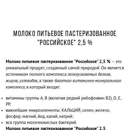
СМЕТАНА с массовой долей жира 30 %
СЫР МЯГКИЙ "АДЫГЕЙСКИЙ" 45 %
СЕМЕЙНЫЙ БЮДЖЕТ
МОЛОКО ПИТЬЕВОЕ ПАСТЕРИЗОВАННОЕ
МОЛОКО ПИТЬЕВОЕ ПАСТЕРИЗОВАННОЕ
"РОССИЙСКОЕ" 2,5 %
"РОССИЙСКОЕ" 2,5 %
МОЛОКО ПИТЬЕВОЕ ПАСТЕРИЗОВАННОЕ
"РОССИЙСКОЕ" 2,5 %
КЕФИР 2,5%
Молоко питьевое пастеризованное "Российское" 2,5 %
– это
КЕФИР 2,5%
уникальный продукт, созданный самой природой. Он является
СЫВОРОТКА 0,1 %
источником полного комплекса
легкоусвояемых белков,
РЯЖЕНКА 2,5 %
жиров, углеводов
, а также
богатого витаминно-минерального
комплекса
ЙОГУРТ "МАЛИНА" 2%
, в который входят:
ЙОГУРТ "АБРИКОС-МАНГО" 2%
витамины группы А, B (включая редкий рибофлавин B2), D, Е,
Масло шоколадное
РР,
важнейшие микроэлементы: КАЛЬЦИЙ, селен, железо,
МАСЛО ШОКОЛАДНОЕ
фосфор, магний, йод, калий, натрий;
вся группа молочнокислых бактерий.
Молоко
питьевое пастеризованное "Российское" 2,5