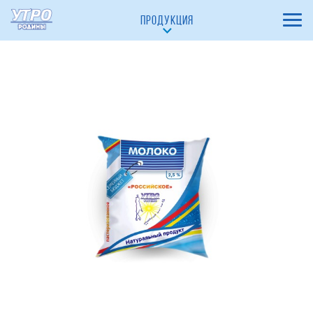
Ванильно-шоколадный 23%
ПРОДУКЦИЯ
Сыр Плавленый
Сыр плавленый Утренний 19,3%
Сыр плавленый Утренний с лесными грибами 18%
САХАЛИНСКОЕ МОЛОКО
МОЛОКО ПИТЬЕВОЕ ПАСТЕРИЗОВАННОЕ 2,5 %
МОЛОКО ПИТЬЕВОЕ ПАСТЕРИЗОВАННОЕ
«СЕМЕЙНОЕ» 2,5 %
МОЛОКО ЦЕЛЬНОЕ ПАСТЕРИЗОВАННОЕ «ОТБОРНОЕ»
3,4 % - 4,2 %
КЕФИР ОТБОРНЫЙ 3,4 % - 4,2 %
РЯЖЕНКА 4 %
ЙОГУРТ С КУСОЧКАМИ ЯГОД «КЛУБНИКА»
ЙОГУРТ С КУСОЧКАМИ ЯГОД "ВИШНЯ"
ЙОГУРТ "БАНАН-ПЕЧЕНЬЕ"
ЙОГУРТ "ЗЛАКИ-ОТРУБИ"
ТВОРОГ с массовой долей жира 9%
ТВОРОГ ОБЕЗЖИРЕННЫЙ