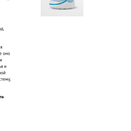
д,
ия
е оно
и
я и
ной
стему,
ть