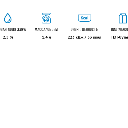
ОВАЯ ДОЛЯ ЖИРА
МАССА/ОБЪЕМ
ЭНЕРГ. ЦЕННОСТЬ
ВИД УПАК
2,5 %
1,4 л
223 кДж / 53 ккал
ПЭТ-буты