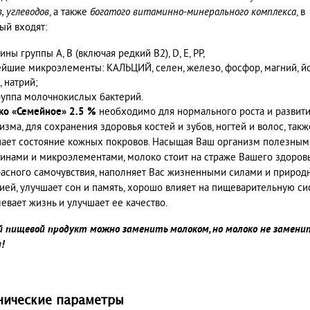
, углеводов
, а также
богатого витаминно-минерального комплекса
, в
ый входят:
ины группы А, B (включая редкий B2), D, Е, РР,
йшие микроэлементы: КАЛЬЦИЙ, селен, железо, фосфор, магний, йо
, натрий;
руппа молочнокислых бактерий.
ко
«Семейное» 2.5 %
необходимо для нормального роста и развит
изма, для сохранения здоровья костей и зубов, ногтей и волос, такж
ает состояние кожных покровов. Насыщая Ваш организм полезным
инами и микроэлементами, молоко стоит на страже Вашего здоровь
асного самочувствия, наполняет Вас жизненными силами и природ
ией, улучшает сон и память, хорошо влияет на пищеварительную си
евает жизнь и улучшает ее качество.
 пищевой продукт можно заменить молоком, но молоко не замени
!
нические параметры