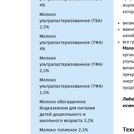
4%
жиров
котор
Молоко
ультрапастеризованное (ТБА)
витам
2,5%
важне
калий
Молоко
вся г
ультрапастеризованное (ТФА)
Моло
4%
орган
Молоко
улучш
ультрапастеризованное (ТФА)
витам
2,5%
прекр
Молоко
энерг
ультрапастеризованное (ТФА)
продл
1,5%
Любой
Молоко обогащенное
ничем
йодказеином для питания
детей дошкольного и
школьного возраста 3,2%
Тех
Молоко топленое 2,5%