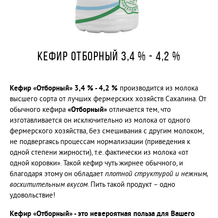
ТВОРОГ ОБЕЗЖИРЕННЫЙ
СМЕТАНА с массовой долей жира 30 %
СЫР МЯГКИЙ "АДЫГЕЙСКИЙ" 45 %
СЕМЕЙНЫЙ БЮДЖЕТ
КЕФИР ОТБОРНЫЙ 3,4 % - 4,2 %
МОЛОКО ПИТЬЕВОЕ ПАСТЕРИЗОВАННОЕ
"РОССИЙСКОЕ" 2,5 %
Кефир «Отборный» 3,4 % - 4,2 %
МОЛОКО ПИТЬЕВОЕ ПАСТЕРИЗОВАННОЕ
производится из молока
"РОССИЙСКОЕ" 2,5 %
высшего сорта от лучших фермерских хозяйств Сахалина. От
КЕФИР 2,5%
обычного кефира
«Отборный»
отличается тем, что
изготавливается он исключительно из молока от одного
КЕФИР 2,5%
фермерского хозяйства, без смешивания с другим молоком,
СЫВОРОТКА 0,1 %
не подвергаясь процессам нормализации (приведения к
РЯЖЕНКА 2,5 %
одной степени жирности), т.е. фактически из молока «от
ЙОГУРТ "МАЛИНА" 2%
одной коровки». Такой кефир чуть жирнее обычного, и
ЙОГУРТ "АБРИКОС-МАНГО" 2%
благодаря этому он обладает
плотной структурой и нежным,
восхитительным вкусом
. Пить такой продукт – одно
Масло шоколадное
удовольствие!
МАСЛО ШОКОЛАДНОЕ
Кефир «Отборный» - это невероятная польза для Вашего