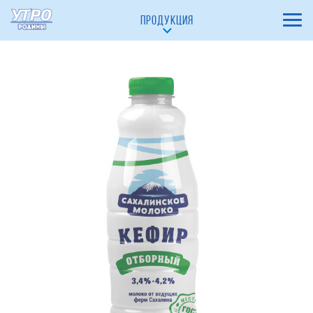
С варёной сгущёнкой 23%
ПРОДУКЦИЯ
Ванильно-шоколадный 23%
Сыр Плавленый
Сыр плавленый Утренний 19,3%
Сыр плавленый Утренний с лесными грибами 18%
САХАЛИНСКОЕ МОЛОКО
МОЛОКО ПИТЬЕВОЕ ПАСТЕРИЗОВАННОЕ 2,5 %
МОЛОКО ПИТЬЕВОЕ ПАСТЕРИЗОВАННОЕ
«СЕМЕЙНОЕ» 2,5 %
МОЛОКО ЦЕЛЬНОЕ ПАСТЕРИЗОВАННОЕ «ОТБОРНОЕ»
3,4 % - 4,2 %
КЕФИР ОТБОРНЫЙ 3,4 % - 4,2 %
РЯЖЕНКА 4 %
ЙОГУРТ С КУСОЧКАМИ ЯГОД «КЛУБНИКА»
ЙОГУРТ С КУСОЧКАМИ ЯГОД "ВИШНЯ"
ЙОГУРТ "БАНАН-ПЕЧЕНЬЕ"
ЙОГУРТ "ЗЛАКИ-ОТРУБИ"
ТВОРОГ с массовой долей жира 9%