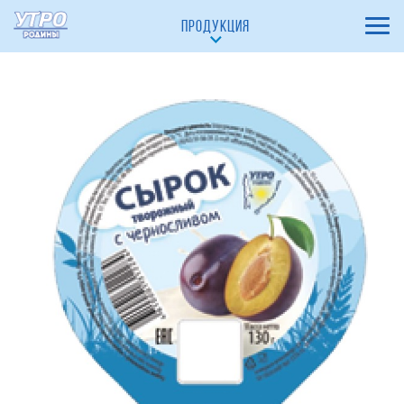
Желе Вишня 0,0%
ПРОДУКЦИЯ
Десерт Шоколадный 10%
Десерт "Клубничный пломбир" 10%
Десерт Сливочный 10%
Желе Ананас 0,0%
Масло сливочное
Масло сливочное 82%
Сырки глазированные
С кокосом 23%
С какао 23%
С чёрной смородиной 23%
С вишней 23%
Ванильный 23%
С клубникой 23%
С варёной сгущёнкой 23%
Ванильно-шоколадный 23%
Сыр Плавленый