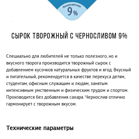
Сыр плавленый Утренний 19,3%
Сыр плавленый Утренний с лесными грибами 18%
САХАЛИНСКОЕ МОЛОКО
СЫРОК ТВОРОЖНЫЙ С ЧЕРНОСЛИВОМ 9%
МОЛОКО ПИТЬЕВОЕ ПАСТЕРИЗОВАННОЕ 2,5 %
МОЛОКО ПИТЬЕВОЕ ПАСТЕРИЗОВАННОЕ
«СЕМЕЙНОЕ» 2,5 %
Специально для любителей не только полезного, но и
МОЛОКО ЦЕЛЬНОЕ ПАСТЕРИЗОВАННОЕ «ОТБОРНОЕ»
3,4 % - 4,2 %
вкусного творога производится творожный сырок с
добавлением кусочков натуральных фруктов и ягод. Вкусный
КЕФИР ОТБОРНЫЙ 3,4 % - 4,2 %
и питательный, рекомендуется в качестве перекуса детям,
РЯЖЕНКА 4 %
студентам, офисным служащим и людям, занятым
ЙОГУРТ С КУСОЧКАМИ ЯГОД «КЛУБНИКА»
интенсивным умственным и физическим трудом и спортом.
ЙОГУРТ С КУСОЧКАМИ ЯГОД "ВИШНЯ"
Производится без добавления сахара. Чернослив отлично
ЙОГУРТ "БАНАН-ПЕЧЕНЬЕ"
гармонирует с творожным вкусом.
ЙОГУРТ "ЗЛАКИ-ОТРУБИ"
ТВОРОГ с массовой долей жира 9%
Технические параметры
ТВОРОГ ОБЕЗЖИРЕННЫЙ
СМЕТАНА с массовой долей жира 30 %