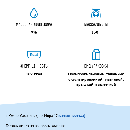
СЫР МЯГКИЙ "АДЫГЕЙСКИЙ" 45 %
СЕМЕЙНЫЙ БЮДЖЕТ
МОЛОКО ПИТЬЕВОЕ ПАСТЕРИЗОВАННОЕ
МАССОВАЯ ДОЛЯ ЖИРА
МАССА/ОБЪЕМ
"РОССИЙСКОЕ" 2,5 %
9%
130 г
МОЛОКО ПИТЬЕВОЕ ПАСТЕРИЗОВАННОЕ
"РОССИЙСКОЕ" 2,5 %
КЕФИР 2,5%
КЕФИР 2,5%
СЫВОРОТКА 0,1 %
ЭНЕРГ. ЦЕННОСТЬ
ВИД УПАКОВКИ
РЯЖЕНКА 2,5 %
189 ккал
Полипропиленовый стаканчик
ЙОГУРТ "МАЛИНА" 2%
с фольгированной платинкой,
ЙОГУРТ "АБРИКОС-МАНГО" 2%
крышкой и ложечкой
Масло шоколадное
МАСЛО ШОКОЛАДНОЕ
г. Южно-Сахалинск, пр. Мира 17
(схема проезда)
Горячая линия по вопросам качества