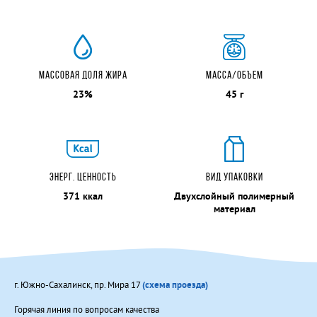
МОЛОКО ПИТЬЕВОЕ ПАСТЕРИЗОВАННОЕ
"РОССИЙСКОЕ" 2,5 %
МОЛОКО ПИТЬЕВОЕ ПАСТЕРИЗОВАННОЕ
"РОССИЙСКОЕ" 2,5 %
МАССОВАЯ ДОЛЯ ЖИРА
МАССА/ОБЪЕМ
КЕФИР 2,5%
23%
45 г
КЕФИР 2,5%
СЫВОРОТКА 0,1 %
РЯЖЕНКА 2,5 %
ЙОГУРТ "МАЛИНА" 2%
ЙОГУРТ "АБРИКОС-МАНГО" 2%
ЭНЕРГ. ЦЕННОСТЬ
ВИД УПАКОВКИ
Масло шоколадное
371 ккал
Двухслойный полимерный
материал
МАСЛО ШОКОЛАДНОЕ
г. Южно-Сахалинск, пр. Мира 17
(схема проезда)
Горячая линия по вопросам качества