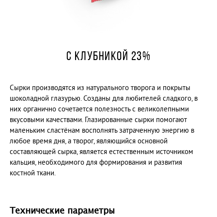
Сыр плавленый Утренний с лесными грибами 18%
САХАЛИНСКОЕ МОЛОКО
МОЛОКО ПИТЬЕВОЕ ПАСТЕРИЗОВАННОЕ 2,5 %
МОЛОКО ПИТЬЕВОЕ ПАСТЕРИЗОВАННОЕ
С КЛУБНИКОЙ 23%
«СЕМЕЙНОЕ» 2,5 %
МОЛОКО ЦЕЛЬНОЕ ПАСТЕРИЗОВАННОЕ «ОТБОРНОЕ»
3,4 % - 4,2 %
Сырки производятся из натурального творога и покрыты
КЕФИР ОТБОРНЫЙ 3,4 % - 4,2 %
шоколадной глазурью. Созданы для любителей сладкого, в
РЯЖЕНКА 4 %
них органично сочетается полезность с великолепными
ЙОГУРТ С КУСОЧКАМИ ЯГОД «КЛУБНИКА»
вкусовыми качествами. Глазированные сырки помогают
ЙОГУРТ С КУСОЧКАМИ ЯГОД "ВИШНЯ"
маленьким сластёнам восполнять затраченную энергию в
ЙОГУРТ "БАНАН-ПЕЧЕНЬЕ"
любое время дня, а творог, являющийся основной
составляющей сырка, является естественным источником
ЙОГУРТ "ЗЛАКИ-ОТРУБИ"
кальция, необходимого для формирования и развития
ТВОРОГ с массовой долей жира 9%
костной ткани.
ТВОРОГ ОБЕЗЖИРЕННЫЙ
СМЕТАНА с массовой долей жира 30 %
СЫР МЯГКИЙ "АДЫГЕЙСКИЙ" 45 %
Технические параметры
СЕМЕЙНЫЙ БЮДЖЕТ