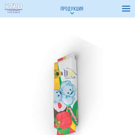
Десерт "Клубничный пломбир" 10%
ПРОДУКЦИЯ
Десерт Сливочный 10%
Желе Ананас 0,0%
Масло сливочное
Масло сливочное 82%
Сырки глазированные
С кокосом 23%
С какао 23%
С чёрной смородиной 23%
С вишней 23%
Ванильный 23%
С клубникой 23%
С варёной сгущёнкой 23%
Ванильно-шоколадный 23%
Сыр Плавленый
Сыр плавленый Утренний 19,3%